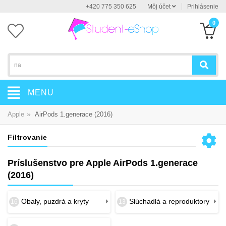
+420 775 350 625
Môj účet
Prihlásenie
0
MENU
»
Apple
AirPods 1.generace (2016)
Filtrovanie
Príslušenstvo pre Apple AirPods 1.generace
(2016)
Obaly, puzdrá a kryty
Slúchadlá a reproduktory
16
13