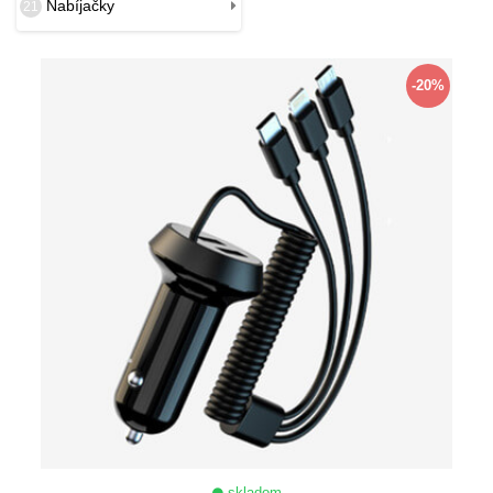
Nabíjačky
21
-20%
skladom